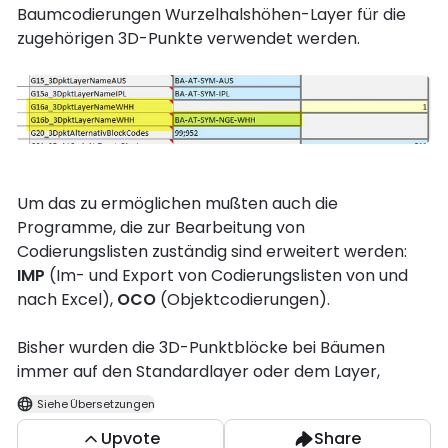
Baumcodierungen Wurzelhalshöhen-Layer für die
zugehörigen 3D-Punkte verwendet werden.
Um das zu ermöglichen mußten auch die
Programme, die zur Bearbeitung von
Codierungslisten zuständig sind erweitert werden:
IMP
(Im- und Export von Codierungslisten von und
nach Excel),
OCO
(Objektcodierungen).
Bisher wurden die 3D-Punktblöcke bei Bäumen
immer auf den Standardlayer oder dem Layer,
entsprechend einer codierten Punktoption,
Siehe Übersetzungen
eingefügt. Jetzt kann global der Wurzelhalshöhen-
Upvote
Share
Layer verwendet werden, in der Codierungsliste