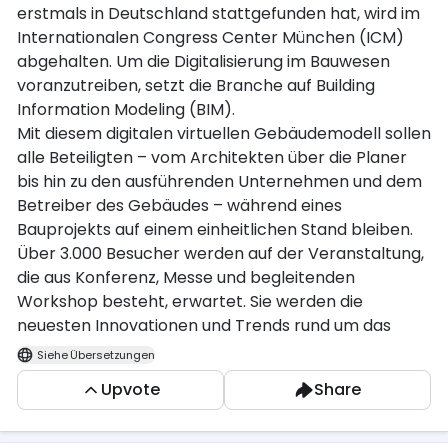
erstmals in Deutschland stattgefunden hat, wird im
Internationalen Congress Center München (ICM)
abgehalten. Um die Digitalisierung im Bauwesen
voranzutreiben, setzt die Branche auf Building
Information Modeling (BIM).
Mit diesem digitalen virtuellen Gebäudemodell sollen
alle Beteiligten – vom Architekten über die Planer
bis hin zu den ausführenden Unternehmen und dem
Betreiber des Gebäudes – während eines
Bauprojekts auf einem einheitlichen Stand bleiben.
Über 3.000 Besucher werden auf der Veranstaltung,
die aus Konferenz, Messe und begleitenden
Workshop besteht, erwartet. Sie werden die
neuesten Innovationen und Trends rund um das
Thema BIM diskutieren.
Siehe Übersetzungen
Als deutscher Repräsentant von Bricsys, dem
Upvote
Share
Anbieter der .dwg-basierten Software BricsCAD®,
freuen wir uns, auch in diesem Jahr wieder als
Aussteller auf der Messe vertreten zu sein. Während