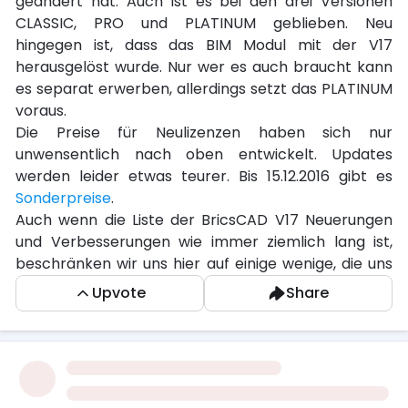
geändert hat. Auch ist es bei den drei Versionen
CLASSIC, PRO und PLATINUM geblieben. Neu
hingegen ist, dass das BIM Modul mit der V17
herausgelöst wurde. Nur wer es auch braucht kann
es separat erwerben, allerdings setzt das PLATINUM
voraus.
Die Preise für Neulizenzen haben sich nur
unwensentlich nach oben entwickelt. Updates
werden leider etwas teurer. Bis 15.12.2016 gibt es
Sonderpreise
.
Auch wenn die Liste der BricsCAD V17 Neuerungen
und Verbesserungen wie immer ziemlich lang ist,
beschränken wir uns hier auf einige wenige, die uns
hervorhebenswert erscheinen. Eine vollständige
Upvote
Share
Liste finden Sie im Startdialog.
Allgemein und 2D
Startdialog
Beim Aufruf von V17 wird man gleich mit einem
neuen Fenster begrüßt. Wichtig erscheint uns hier