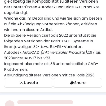
gleichzeitig die Kompatibilität zu älteren Versionen
der unterstützten Autodesk und BricsCAD Produkte
abgekündigt.
Welche das im Detail sind und wie Sie sich am besten
auf die Abkündigung vorbereiten können, erklären
wir Ihnen in diesem Artikel.
Die aktuelle Version cseTools 2022 unterstützt die
folgenden Versionen der Basis-CAD-Systeme in
ihren jeweiligen 32- bzw. 64-Bit-Varianten.
Autodesk AutoCAD
(inkl. vertikaler Produkte)
2017 bis
2023BricsCADV17 bis V23
Insgesamt also mehr als 35 unterschiedliche CAD-
Plattformen.
Abkündigung älterer Versionen mit cseTools 2023
Anwender der cseTools haben selbst auch großes
Upvote
Share
Interesse daran, stets mit der aktuellen Version
ihres genutzten CAD-Systems zu arbeiten. Um eine
klare und übersichtliche Struktur beizubehalten,
haben wir uns entschlossen ab der cseTools Version