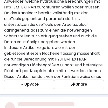
Anwender, welche hydraulische Berechnungen mit
HYSTEM-EXTRAN durchführen wollen oder müssen.
Da das Kanalnetz bereits vollständig mit den
cseTools geplant und parametrisiert ist,
unterstützen die cseTools den Arbeitsablauf
dahingehend, dass zum einen die notwendigen
Schnittstellen zur Verfügung stehen und auch die
Daten vollständig übergeben werden.
In diesem Artikel zeige ich, wie mit der
gebietsorientierten Flächenerfassung massenhaft
die für die Berechnung mit HYSTEM-EXTRAN
notwendigen Flächengrößen (Dach- und befestigte
Flächen) per Knopfdruck ermittelt werden können.
Dieser Artikel handelt von der Funktionsweise eines
separat zu lizenzierenden Add-ons für die cseTools
Upvote
Share
Kanalplanung.
Für den automatisierten Arbeitsablauf ist
Voraussetzung, dass die Flächen, unterteilt nach
Dach- und befestigten Flächen auf separaten