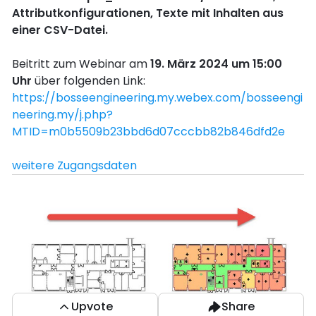
Attributkonfigurationen, Texte mit Inhalten aus
einer CSV-Datei.
Beitritt zum Webinar am
19. März 2024 um 15:00
Uhr
über folgenden Link:
https://bosseengineering.my.webex.com/bosseengi
neering.my/j.php?
MTID=m0b5509b23bbd6d07cccbb82b846dfd2e
weitere Zugangsdaten
Upvote
Share