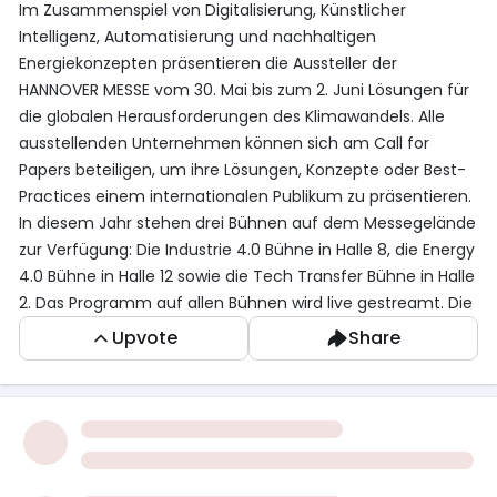
Im Zusammenspiel von Digitalisierung, Künstlicher
Intelligenz, Automatisierung und nachhaltigen
Energiekonzepten präsentieren die Aussteller der
HANNOVER MESSE vom 30. Mai bis zum 2. Juni Lösungen für
die globalen Herausforderungen des Klimawandels. Alle
ausstellenden Unternehmen können sich am Call for
Papers beteiligen, um ihre Lösungen, Konzepte oder Best-
Practices einem internationalen Publikum zu präsentieren.
In diesem Jahr stehen drei Bühnen auf dem Messegelände
zur Verfügung: Die Industrie 4.0 Bühne in Halle 8, die Energy
4.0 Bühne in Halle 12 sowie die Tech Transfer Bühne in Halle
2. Das Programm auf allen Bühnen wird live gestreamt. Die
Bewerbungsfrist für den Call for Papers endet am 23. März
Upvote
Share
2022.
Auf der Industrie 4.0 Bühne in der Halle 8 geht es um
Themen wie Automatisierung und Sensorik, Cloud und
Infrastruktur, Analyse und Datenmanagement, Digitale
Plattformen, Robotik, IT-Sicherheit oder KI und
Maschinelles Lernen sowie Kreislaufwirtschaft im Kontext