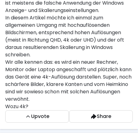
ist meistens die falsche Anwendung der Windows
Anzeige- und Skalierungseinstellungen.
In diesem Artikel möchte ich einmal zum
allgemeinen Umgang mit hochauflösenden
Bildschirmen, entsprechend hohen Auflösungen
(meist in Richtung QHD, 4k oder UHD) und der oft
daraus resultierenden Skalierung in Windows
schreiben.
Wir alle kennen das: es wird ein neuer Rechner,
Monitor oder Laptop angeschafft und plötzlich kann
das Gerät eine 4k-Auflösung darstellen. Super, noch
schärfere Bilder, klarere Kanten und vom Heimkino
sind wir sowieso schon mit solchen Auflösungen
verwöhnt.
Wozu 4k?
Die Frage welche sich als erstes gestellt werden
Upvote
Share
sollte ist: Macht es überhaupt Sinn 3840 x 2160 (4k)
Bildpunkte auf einem 27 Zoll Monitor darzustellen?
Welche Vorteile bringt es? Im Endeffekt ist in 95%