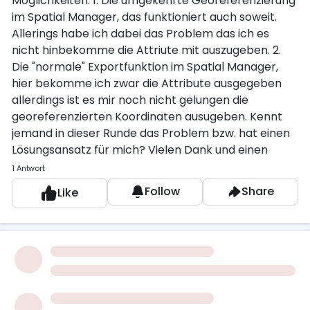
Möglichkeiten: 1. Die umgekehrte Georeferenzierung
im Spatial Manager, das funktioniert auch soweit.
Allerings habe ich dabei das Problem das ich es
nicht hinbekomme die Attriute mit auszugeben. 2.
Die "normale" Exportfunktion im Spatial Manager,
hier bekomme ich zwar die Attribute ausgegeben
allerdings ist es mir noch nicht gelungen die
georeferenzierten Koordinaten ausugeben. Kennt
jemand in dieser Runde das Problem bzw. hat einen
Lösungsansatz für mich? Vielen Dank und einen
schönen Abend! Lars
1 Antwort
Follow
Share
Like